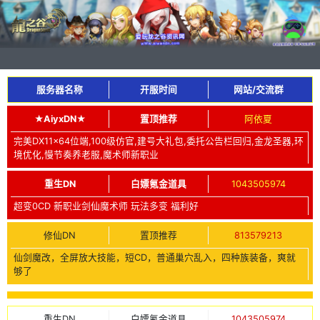
服务器名称
开服时间
网站/交流群
★AiyxDN★
置顶推荐
阿依夏
完美DX11x64位端,100级仿官,建号大礼包,委托公告栏回归,金龙圣器,环
境优化,慢节奏养老服,魔术师新职业
重生DN
白嫖氪金道具
1043505974
超变0CD 新职业剑仙魔术师 玩法多变 福利好
修仙DN
置顶推荐
813579213
仙剑魔改，全屏放大技能，短CD，普通巢穴乱入，四种族装备，爽就
够了
重生DN
白嫖氪金道具
1043505974