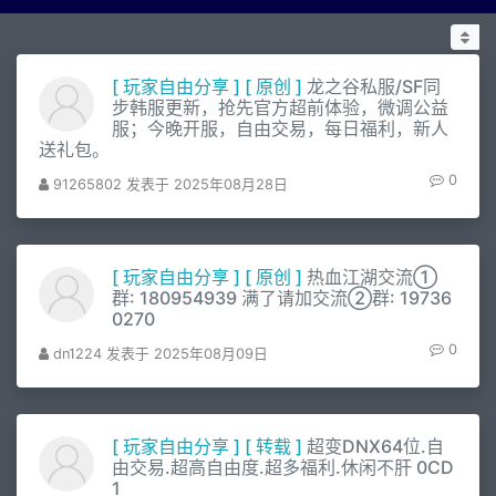
[
玩家自由分享
]
[
原创
]
龙之谷私服/SF同
步韩服更新，抢先官方超前体验，微调公益
服；今晚开服，自由交易，每日福利，新人
送礼包。
0
91265802 发表于 2025年08月28日
[
玩家自由分享
]
[
原创
]
热血江湖交流①
群: 180954939 满了请加交流②群: 19736
0270
0
dn1224 发表于 2025年08月09日
[
玩家自由分享
]
[
转载
]
超变DNX64位.自
由交易.超高自由度.超多福利.休闲不肝 0CD
1