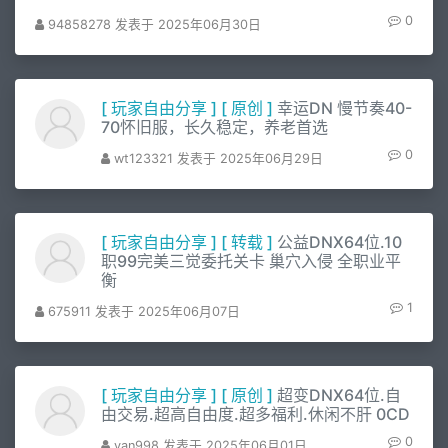
0
94858278 发表于 2025年06月30日
[
玩家自由分享
]
[
原创
]
幸运DN 慢节奏40-
70怀旧服，长久稳定，养老首选
0
wt123321 发表于 2025年06月29日
[
玩家自由分享
]
[
转载
]
公益DNX64位.10
职99完美三觉委托关卡 巢穴入侵 全职业平
衡
1
675911 发表于 2025年06月07日
[
玩家自由分享
]
[
原创
]
超变DNX64位.自
由交易.超高自由度.超多福利.休闲不肝 0CD
0
yan998 发表于 2025年06月01日