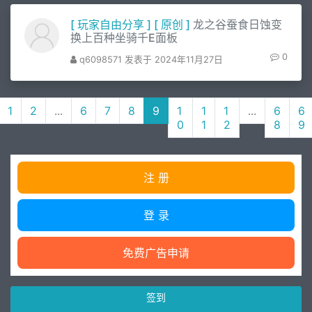
[
玩家自由分享
]
[
原创
]
龙之谷蚕食日蚀变
换上百种坐骑千E面板
0
q6098571 发表于 2024年11月27日
1
2
...
6
7
8
9
1
1
1
...
6
6
0
1
2
8
9
注 册
登 录
免费广告申请
签到