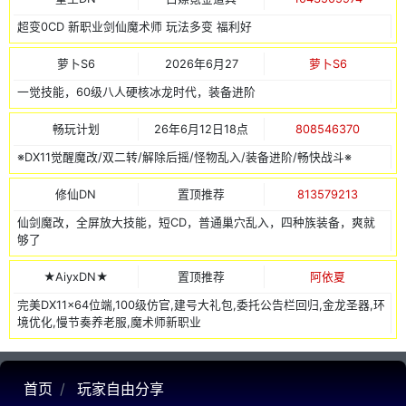
超变0CD 新职业剑仙魔术师 玩法多变 福利好
萝卜S6
2026年6月27
萝卜S6
一觉技能，60级八人硬核冰龙时代，装备进阶
畅玩计划
26年6月12日18点
808546370
※DX11觉醒魔改/双二转/解除后摇/怪物乱入/装备进阶/畅快战斗※
修仙DN
置顶推荐
813579213
仙剑魔改，全屏放大技能，短CD，普通巢穴乱入，四种族装备，爽就
够了
★AiyxDN★
置顶推荐
阿依夏
完美DX11x64位端,100级仿官,建号大礼包,委托公告栏回归,金龙圣器,环
境优化,慢节奏养老服,魔术师新职业
首页
玩家自由分享