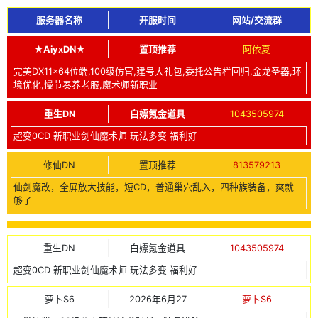
服务器名称
开服时间
网站/交流群
★AiyxDN★
置顶推荐
阿依夏
完美DX11x64位端,100级仿官,建号大礼包,委托公告栏回归,金龙圣器,环
境优化,慢节奏养老服,魔术师新职业
重生DN
白嫖氪金道具
1043505974
超变0CD 新职业剑仙魔术师 玩法多变 福利好
修仙DN
置顶推荐
813579213
仙剑魔改，全屏放大技能，短CD，普通巢穴乱入，四种族装备，爽就
够了
重生DN
白嫖氪金道具
1043505974
超变0CD 新职业剑仙魔术师 玩法多变 福利好
萝卜S6
2026年6月27
萝卜S6