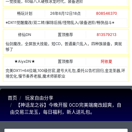
一觉技能，60级八人硬核冰龙时代，装备进阶
畅玩计划
26年6月12日18点
808546370
※DX11觉醒魔改/双二转/解除后摇/怪物乱入/装备进阶/畅快战斗※
修仙DN
置顶推荐
813579213
仙剑魔改，全屏放大技能，短CD，普通巢穴乱入，四种族装备，爽就
够了
★AiyxDN★
置顶推荐
阿依夏
完美DX11x64位端,100级仿官,建号大礼包,委托公告栏回归,金龙圣器,环
境优化,慢节奏养老服,魔术师新职业
首页
玩家自由分享
【神话龙之谷】今晚开服 0CD完美端魔改超爽，自
由交易三龙玉，每日福利，新人送礼包。